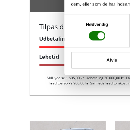
dem, eller som de har indsaml
Antal døre
Farve
5
Hvid
Samtykkevalg
Nødvendig
Tilpas din finansiering
Rummelighed og mål
Udbetaling
Køreklar vægt
Totalvæg
Løbetid
950 kg
1240 
Afvis
Bredde
Højde
1,62 m
1,46 
Mdl. ydelse 1.605,00 kr. Udbetaling 20.000,00 kr. L
kreditbeløb 79.900,00 kr. Samlede kreditomkostning
Tilkoblingsvægt med bremser
Tilkobli
-
-
Økonomi