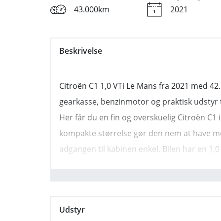
43.000km
2021
Beskrivelse
Citroën C1 1,0 VTi Le Mans fra 2021 med 4
gearkasse, benzinmotor og praktisk udstyr 
Her får du en fin og overskuelig Citroën C
kompakte størrelse gør den nem at have me
adgangen til kabinen enkel. Bilen har en 1
på 25,2 km/l og CO2-udledning på 109 g/km.
ejerafgift er 1.400 kr.
Bilen er indregistreret i 2021 og står i Glos
Udstyr
bilen et lidt friskere præg uden at være for