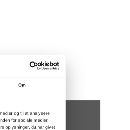
Om
dl. ydelse (kr.)
 medier og til at analysere
1.605
nden for sociale medier,
e oplysninger, du har givet