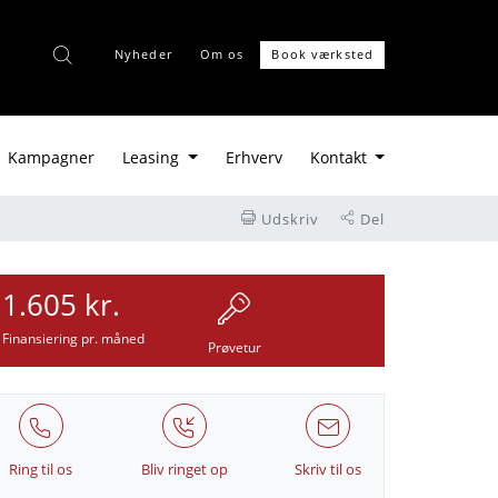
Nyheder
Om os
Book værksted
Kampagner
Leasing
Erhverv
Kontakt
Udskriv
Del
1.605 kr.
Finansiering pr. måned
Prøvetur
Ring til os
Bliv ringet op
Skriv til os