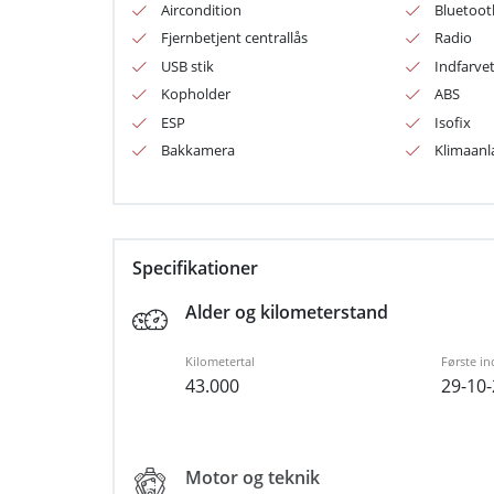
Aircondition
Bluetoot
Vigtigt udstyr:
Fjernbetjent centrallås
Radio
- Aircondition
USB stik
Indfarve
- Klimaanlæg
Kopholder
ABS
- Bluetooth
ESP
Isofix
Bakkamera
Klimaan
- Radio
- USB-stik
- Fjernbetjent centrallås
- Servo
Specifikationer
- Bakkamera
Alder og kilometerstand
- Isofix
Kilometertal
Første in
- Justerbart rat
43.000
29-10
- Kopholder
- Indfarvede kofangere
- Service ok
Motor og teknik