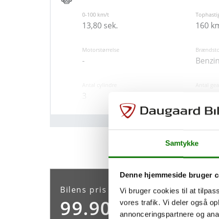
0-100 km/t
Tophasti
En praktisk lille hatchback til dig, der vil h
13,80 sek.
160 k
kilometerstand.
Motorstørrelse
Brændsto
-
Benzi
Antal cylindre
Antal gea
3
5
Sikkerhed og komfort
Samtykke
ABS
Antal Air
Ja
6
Denne hjemmeside bruger c
Bilens pris (kr.)
Vi bruger cookies til at tilpas
99.900
vores trafik. Vi deler også 
Indretning og type
annonceringspartnere og anal