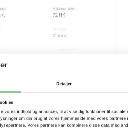
ghed
Maksimal effekt
ave en nyere C1 med fornuftigt udstyr og lav
m/t
72 HK
f
Geartype
n
Manuel
r
Partikelfilter (DPF)
Nej
Vis mere
Detaljer
Finansiering
bags
ESP
Ja
ookies
Variabel rente
M
se vores indhold og annoncer, til at vise dig funktioner til sociale
3,99%
oplysninger om din brug af vores hjemmeside med vores partnere i
ysepartnere. Vores partnere kan kombinere disse data med andr