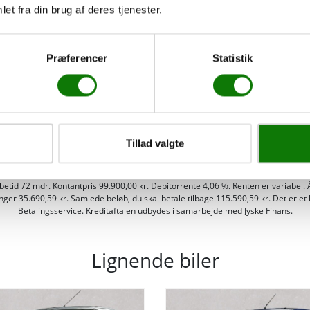
et fra din brug af deres tjenester.
Karosseri
Hatchback
Præferencer
Statistik
Sa
Sa
20.000
kr.
Va
t
Antal sæder
Sa
72
måneder
kg
4
Tillad valgte
Å
Længde
m
3,47 m
øbetid 72 mdr. Kontantpris 99.900,00 kr. Debitorrente 4,06 %. Renten er variabel.
er 35.690,59 kr. Samlede beløb, du skal betale tilbage 115.590,59 kr. Det er et kra
Betalingsservice. Kreditaftalen udbydes i samarbejde med Jyske Finans.
ngsvægt uden bremser
Tankstørrelse
-
Lignende biler