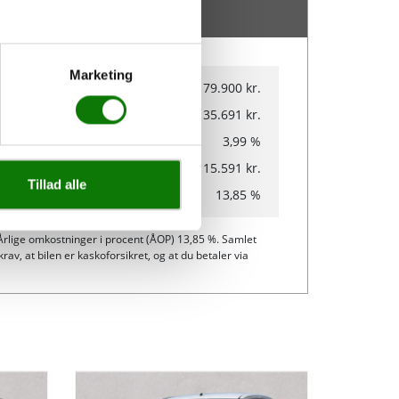
Marketing
ml. kreditbeløb
79.900 kr.
ml. kreditomk.
35.691 kr.
riabel rente
3,99 %
ml. tilbagebetaling
115.591 kr.
Tillad alle
OP
13,85 %
 Årlige omkostninger i procent (ÅOP) 13,85 %. Samlet
v, at bilen er kaskoforsikret, og at du betaler via