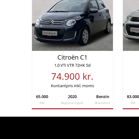
KM/L (WLTP)
Grøn ejera
20,8
1.400 
Finansiering
Ydelse pr. md.
Udbetali
Citroën C1
1.605 kr
20.000
1,0 VTi VTR 72HK 5d
74.900 kr.
Årlig debitorrente
Løbetid
4,06%
72 md
Kontantpris inkl. moms
65.000
2020
Benzin
83.000
Samlede kreditomkostninger
ÅOP
KM
Registreringsår
Brændstof
KM
35.691 kr.
13,85