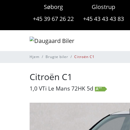
Søborg
Glostrup
+45 39 67 26 22
+45 43 43 43 83
Hjem
Brugte biler
Citroën C1
Citroën C1
1,0 VTi Le Mans 72HK 5d
++
A