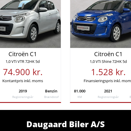
fgift (årlig)
Leveringsomkostninger (inkl.)
kr.
4.680 kr.
ng
Rente
Citroën C1
Citroën C1
 kr
3,99%
1,0 VTi VTR 72HK 5d
1,0 VTi Shine 72HK 5d
74.900 kr.
1.528 kr.
Lånebeløb
r.
79.900 kr.
Kontantpris inkl. moms
Finansieringspris inkl. mo
2019
Benzin
81.000
2021
Samlede etableringsomkostninger
Registreringsår
Brændstof
KM
Registreringsår
%
-
Daugaard Biler A/S