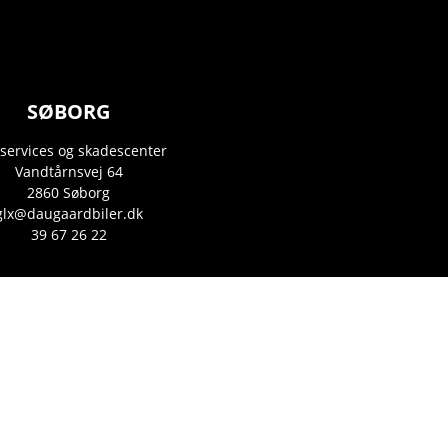
SØBORG
 services og skadescenter
Vandtårnsvej 64
2860 Søborg
glx@daugaardbiler.dk
39 67 26 22