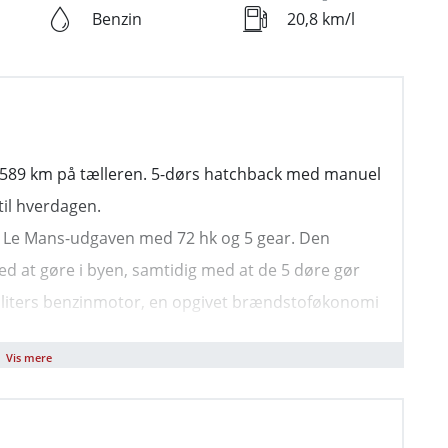
Benzin
20,8 km/l
2.589 km på tælleren. 5-dørs hatchback med manuel
til hverdagen.
1 i Le Mans-udgaven med 72 hk og 5 gear. Den
d at gøre i byen, samtidig med at de 5 døre gør
,0 liters benzinmotor, en opgivet brændstoføkonomi
 Tophastigheden er 160 km/t, og den årlige
Vis mere
trup. Service er ok, og udstyrsniveauet Le Mans giver
 meget.