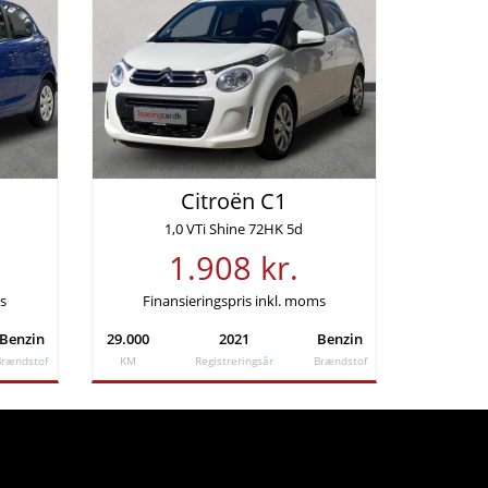
Citroën C1
1,0 VTi Shine 72HK 5d
1.908 kr.
ms
Finansieringspris inkl. moms
Benzin
29.000
2021
Benzin
Brændstof
KM
Registreringsår
Brændstof