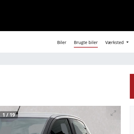
Biler
Brugte biler
Værksted
1
/
19