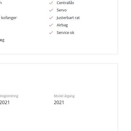
h
Centrallås
Servo
t kofanger
Justerbart rat
Airbag
Service ok
læg
dregistrering
Model årgang
-2021
2021