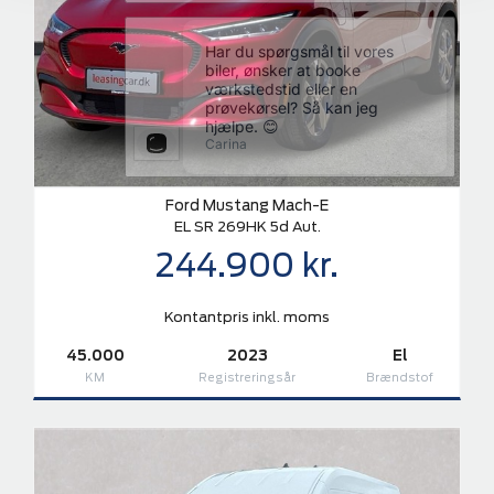
Ford Mustang Mach-E
EL SR 269HK 5d Aut.
244.900 kr.
Kontantpris inkl. moms
45.000
2023
El
KM
Registreringsår
Brændstof