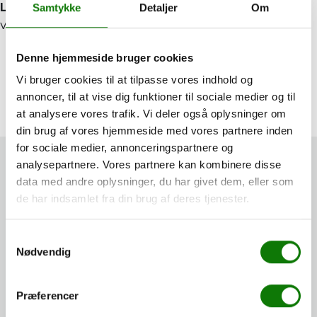
Larsen
Jensen
Samtykke
Detaljer
Om
Værkfører
Værkfører
+45
+45
Denne hjemmeside bruger cookies
43
43
43
48
Vi bruger cookies til at tilpasse vores indhold og
48
49
59
58
annoncer, til at vise dig funktioner til sociale medier og til
at analysere vores trafik. Vi deler også oplysninger om
lla@daugaardbiler.dk
jje@daugaardbiler.dk
din brug af vores hjemmeside med vores partnere inden
for sociale medier, annonceringspartnere og
analysepartnere. Vores partnere kan kombinere disse
Udvalgte Ford til salg og leasing
data med andre oplysninger, du har givet dem, eller som
de har indsamlet fra din brug af deres tjenester.
Nyhed
Samtykkevalg
Nødvendig
Præferencer