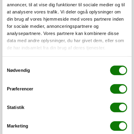
annoncer, til at vise dig funktioner til sociale medier og til
at analysere vores trafik. Vi deler også oplysninger om
din brug af vores hjemmeside med vores partnere inden
Skriv
for sociale medier, annonceringspartnere og
Hvad ønsker du?
analysepartnere. Vores partnere kan kombinere disse
data med andre oplysninger, du har givet dem, eller som
de har indsamlet fra din brug af deres tjenester.
Foretrukken dag
*
Samtykkevalg
Nødvendig
Vælg afdeling
Præferencer
Navn
*
Statistik
Marketing
Adresse