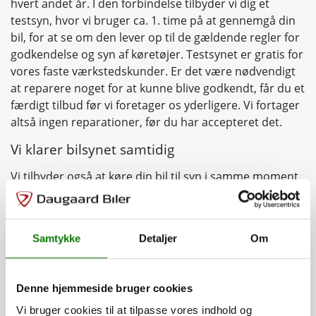
hvert andet år. I den forbindelse tilbyder vi dig et
testsyn, hvor vi bruger ca. 1. time på at gennemgå din
bil, for at se om den lever op til de gældende regler for
godkendelse og syn af køretøjer. Testsynet er gratis for
vores faste værkstedskunder. Er det være nødvendigt
at reparere noget for at kunne blive godkendt, får du et
færdigt tilbud før vi foretager os yderligere. Vi fortager
altså ingen reparationer, før du har accepteret det.
Vi klarer bilsynet samtidig
Vi tilbyder også at køre din bil til syn i samme moment
for 625 kr. inkl. synsgebyr. Så er alt klaret på én gang.
Samtykke
Detaljer
Om
Reg. nr.
*
Hent
Denne hjemmeside bruger cookies
Kilometer
Vi bruger cookies til at tilpasse vores indhold og