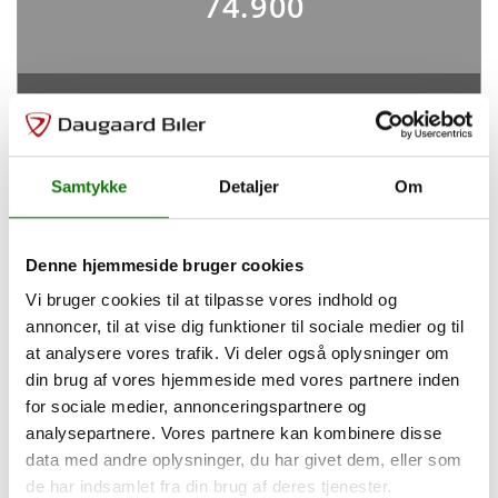
74.900
ABS
Antal Airbags
Ja
6
ESP
Variabel rente
Mdl. ydelse (kr.)
Ja
-
-
Samtykke
Detaljer
Om
Indretning og type
Tilpas din finansiering
Denne hjemmeside bruger cookies
Antal døre
Farve
5
Sølv
Vi bruger cookies til at tilpasse vores indhold og
annoncer, til at vise dig funktioner til sociale medier og til
Udbetaling
20.000
kr.
Karosseri
at analysere vores trafik. Vi deler også oplysninger om
Hatchback
din brug af vores hjemmeside med vores partnere inden
Løbetid
48
måneder
for sociale medier, annonceringspartnere og
analysepartnere. Vores partnere kan kombinere disse
data med andre oplysninger, du har givet dem, eller som
Rummelighed og mål
Saml. kreditbeløb
-
de har indsamlet fra din brug af deres tjenester.