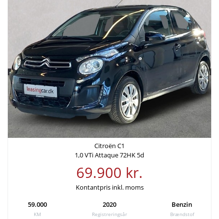
Citroën C1
1,0 VTi Attaque 72HK 5d
69.900 kr.
Kontantpris inkl. moms
59.000
2020
Benzin
KM
Registreringsår
Brændstof