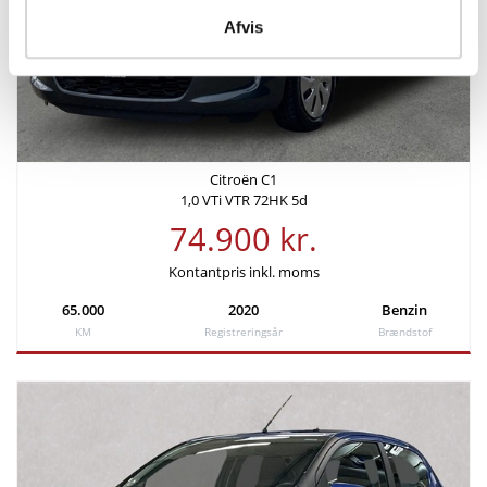
Afvis
KM/L (WLTP)
Grøn ejerafgift (årlig)
27
1.280 kr.
Leveringsomkostninger (inkl.)
4.680 kr.
Citroën C1
1,0 VTi VTR 72HK 5d
74.900 kr.
Kontantpris inkl. moms
65.000
2020
Benzin
KM
Registreringsår
Brændstof