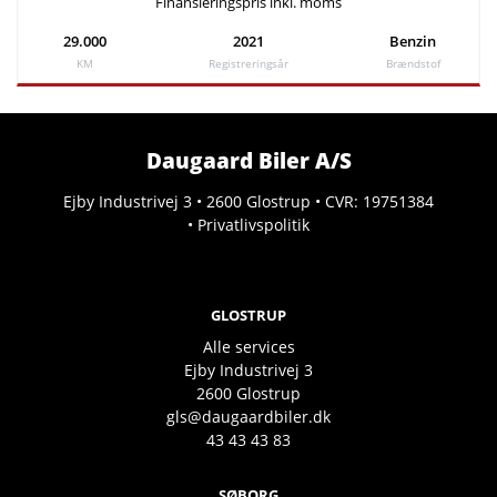
Finansieringspris inkl. moms
29.000
2021
Benzin
KM
Registreringsår
Brændstof
Daugaard Biler A/S
Ejby Industrivej 3 • 2600 Glostrup • CVR: 19751384
•
Privatlivspolitik
GLOSTRUP
Alle services
Ejby Industrivej 3
2600
Glostrup
gls@daugaardbiler.dk
43 43 43 83
SØBORG