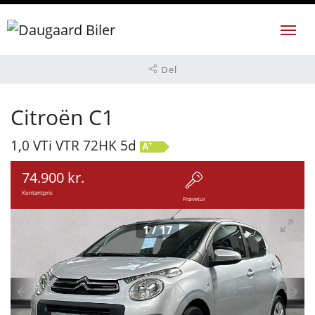
Del
Citroën C1
1,0 VTi VTR 72HK 5d
+
A
74.900 kr.
Kontantpris
Prøvetur
1
/
17