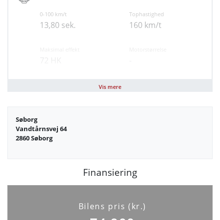
0-100 km/t
Tophastighed
13,80 sek.
160 km/t
Maksimal effekt
Motorstørrelse
72 HK
-
Brændstof
Geartype
Vis mere
Benzin
Manuel
Søborg
Antal cylindre
Antal gear
Vandtårnsvej 64
3
5
2860 Søborg
Partikelfilter (DPF)
Nej
Finansiering
Bilens pris (kr.)
Sikkerhed og komfort