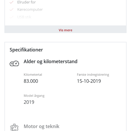
Elruder for
Kørecomputer
USB stik
Servo
Vis mere
Sædevarme for
Metallak
Højdejusterbart førersæde
Specifikationer
Justerbart rat
Alder og kilometerstand
Kopholder
Splitbagsæde
Kilometertal
Første indregistrering
Multifunktionsrat
83.000
15-10-2019
Automatisk lys
ESP
Model årgang
Isofix
2019
ABS
Forbehold for tastefejl
Motor og teknik