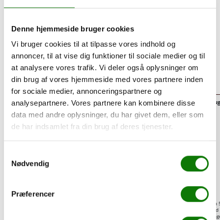
leasingperioden.
Denne hjemmeside bruger cookies
Priseksempel for leasing af bil
Vi bruger cookies til at tilpasse vores indhold og
For at give dig et overblik, har vi lavet et par
annoncer, til at vise dig funktioner til sociale medier og til
priseksempler på, hvad det kunne koste at lease en ny
at analysere vores trafik. Vi deler også oplysninger om
og en brugt bil i mellemklassen
din brug af vores hjemmeside med vores partnere inden
for sociale medier, annonceringspartnere og
Mazda3 (ny)
VW Golf (brug
analysepartnere. Vores partnere kan kombinere disse
data med andre oplysninger, du har givet dem, eller som
Førstegangsydelse
10.000,-
Førstegangsydelse
de har indsamlet fra din brug af deres tjenester.
Etablering
4.875,-
Etablering
Mdl. ydelse
3.226,-
Mdl. ydelse
Samtykkevalg
Grøn ejerafgift pr.
1.160,-
Grøn ejerafgift
Nødvendig
år
I alt pr.
43.669,-
I alt pr. år
Præferencer
Beregningen er baseret på privatleasing af en Mazda3 2,0 150hk, Style 5-d man. samt en
Golf med med en leasingperiode på 36 måneder og årlig kørsel på 15.000 km, begge med f
uden dæk. Udgifter til forsikring, vinter/sommerdæk og brændstof er udeladt af beregning