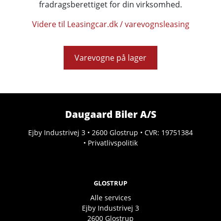
fradragsberettiget for din virksomhed.
Videre til Leasingcar.dk / varevognsleasing
Varevogne på lager
Daugaard Biler A/S
Ejby Industrivej 3 • 2600 Glostrup • CVR: 19751384
•
Privatlivspolitik
GLOSTRUP
Alle services
Ejby Industrivej 3
2600
Glostrup