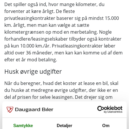
Det spiller også ind, hvor mange kilometer, du
forventer at køre årligt. De fleste
privatleasingkontrakter baserer sig på mindst 15.000
km. årligt, men man kan vælge at sætte
kilometergrænsen op mod en merbetaling. Nogle
forhandlere/leasingselskaber tilbyder også kontrakter
på kun 10.000 km./år. Privatleasingkontrakter løber
altid over 36 måneder, men kan kan komme ud af dem
efter et år mod betaling.
Husk øvrige udgifter
Når du beregner, hvad det koster at lease en bil, skal
du huske at medregne øvrige udgifter, der ikke er en
del af prisen for selve leasingen. Det drejer sig om
forsikring, grøn ejerafgift og evt. vinterdæk. Andre
øvrige udgifter afhænger af den enkelte
leasingkontrakt. Priserne er normalt inklusiv
finansierings- og leveringsomkostninger samt service i
Samtykke
Detaljer
Om