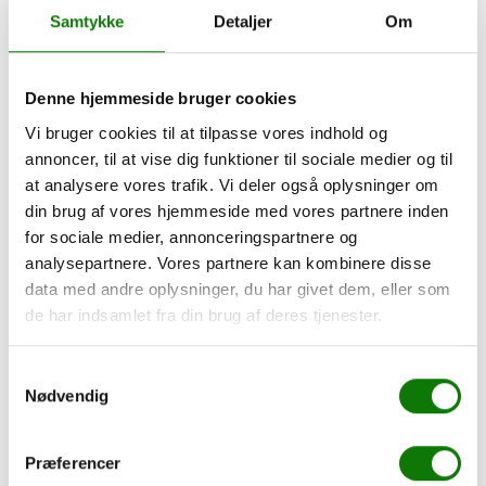
Samtykke
Detaljer
Om
Vores andre kampagner
Denne hjemmeside bruger cookies
Vi bruger cookies til at tilpasse vores indhold og
annoncer, til at vise dig funktioner til sociale medier og til
at analysere vores trafik. Vi deler også oplysninger om
din brug af vores hjemmeside med vores partnere inden
for sociale medier, annonceringspartnere og
analysepartnere. Vores partnere kan kombinere disse
data med andre oplysninger, du har givet dem, eller som
de har indsamlet fra din brug af deres tjenester.
Samtykkevalg
Nødvendig
Toyota Relax
11 august 2022
Præferencer