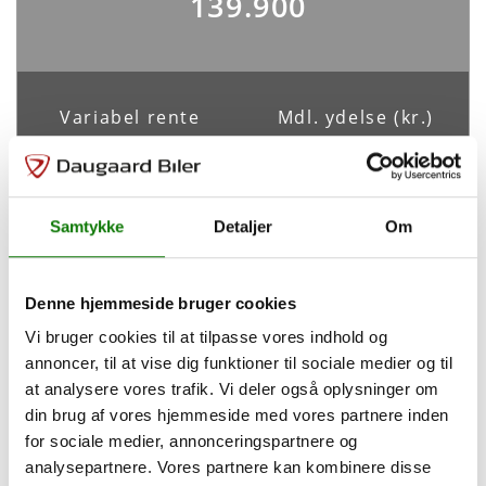
139.900
ABS
Antal Airbags
Ja
-
ESP
Variabel rente
Mdl. ydelse (kr.)
Ja
4,49%
3.069
Indretning og type
Samtykke
Detaljer
Om
Tilpas din finansiering
Antal døre
Farve
5
Sort
Denne hjemmeside bruger cookies
Udbetaling
27.980
kr.
Vi bruger cookies til at tilpasse vores indhold og
Karosseri
Hatchback
annoncer, til at vise dig funktioner til sociale medier og til
Løbetid
48
måneder
at analysere vores trafik. Vi deler også oplysninger om
din brug af vores hjemmeside med vores partnere inden
for sociale medier, annonceringspartnere og
Rummelighed og mål
Saml. kreditbeløb
111.920 kr.
analysepartnere. Vores partnere kan kombinere disse