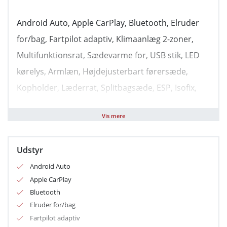
Android Auto, Apple CarPlay, Bluetooth, Elruder
for/bag, Fartpilot adaptiv, Klimaanlæg 2-zoner,
Multifunktionsrat, Sædevarme for, USB stik, LED
kørelys, Armlæn, Højdejusterbart førersæde,
Kopholder, Læderrat, Splitbagsæde, ESP, Isofix,
Automatisk lys, Kørecomputer, El-spejle med
Vis mere
Udstyr
Android Auto
Apple CarPlay
Bluetooth
Elruder for/bag
Fartpilot adaptiv