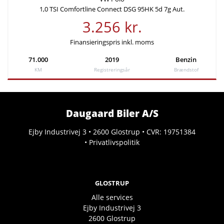
1,0 TSI Comfortline Connect DSG 95HK 5d 7g Aut.
3.256 kr.
Finansieringspris inkl. moms
71.000
2019
Benzin
KM
Registreringsår
Brændstof
Daugaard Biler A/S
Ejby Industrivej 3 • 2600 Glostrup • CVR: 19751384
•
Privatlivspolitik
GLOSTRUP
Alle services
Ejby Industrivej 3
2600
Glostrup