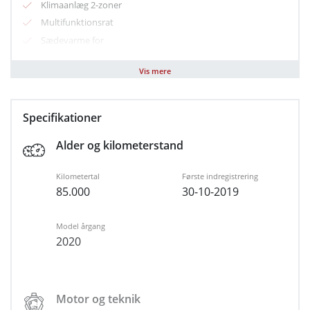
Klimaanlæg 2-zoner
Multifunktionsrat
Sædevarme for
USB stik
Vis mere
LED kørelys
Armlæn
Højdejusterbart førersæde
Specifikationer
Kopholder
Alder og kilometerstand
Læderrat
Splitbagsæde
Kilometertal
Første indregistrering
ESP
85.000
30-10-2019
Isofix
Automatisk lys
Model årgang
Kørecomputer
2020
El-spejle med varme
Forbehold for tastefejl
Motor og teknik