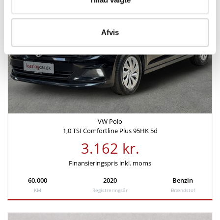
KM/L (WLTP)
Grøn ejerafgift (årlig)
21,7
1.520 kr.
Afvis
Leveringsomkostninger (inkl.)
4.680 kr.
Finansiering
VW Polo
Ydelse pr. md.
Udbetaling
1,0 TSI Comfortline Plus 95HK 5d
3.069 kr
27.980 kr
3.162 kr.
Rente
Årlig debitorrente
Finansieringspris inkl. moms
4,49%
4,58%
60.000
2020
Benzin
KM
Registreringsår
Brændstof
Løbetid
Lånebeløb
48 mdr.
111.920 kr.