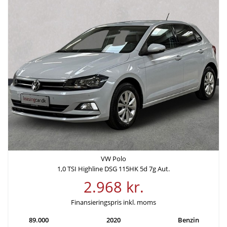
Samlede kreditomkostninger
ÅOP
35.385 kr.
15,15%
Samlede
etableringsomkostninger
-
VW Polo
1,0 TSI Highline DSG 115HK 5d 7g Aut.
2.968 kr.
Finansieringspris inkl. moms
89.000
2020
Benzin