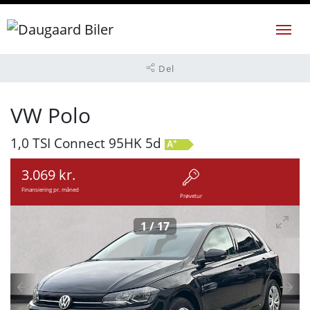
Del
VW Polo
1,0 TSI Connect 95HK 5d
+
A
3.069 kr.
Finansiering pr. måned
Prøvetur
1
/
17