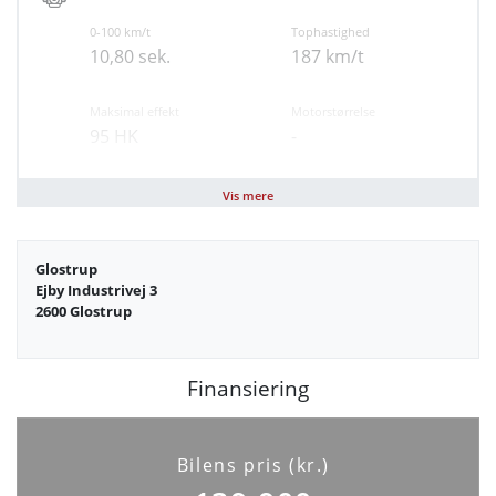
0-100 km/t
Tophastighed
10,80 sek.
187 km/t
Maksimal effekt
Motorstørrelse
95 HK
-
Brændstof
Geartype
Vis mere
Benzin
Manuel
Glostrup
Antal cylindre
Antal gear
Ejby Industrivej 3
3
5
2600 Glostrup
Partikelfilter (DPF)
Nej
Finansiering
Bilens pris (kr.)
Sikkerhed og komfort