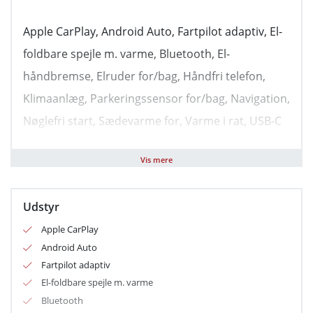
Apple CarPlay, Android Auto, Fartpilot adaptiv, El-
foldbare spejle m. varme, Bluetooth, El-
håndbremse, Elruder for/bag, Håndfri telefon,
Klimaanlæg, Parkeringssensor for/bag, Navigation,
Nøglefri start, Sædevarme for, Varme i rat, USB-C
tilslutning, Alufælge, LED kørelys, Armlæn, Digitalt
Vis mere
cockpit, Kopholder, Justerbart rat, Airbag, Auto
hold, Dæktrykssensor, Isofix, Automatisk lys,
Udstyr
Selealarm, Selestrammer, Skiltegenkendelse,
Apple CarPlay
Træthedsregistrering, Vejbaneassistent,
Android Auto
Fartpilot adaptiv
El-foldbare spejle m. varme
Bluetooth