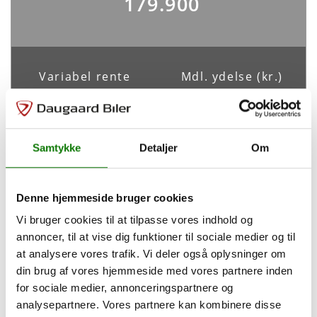
179.900
Batteristørrelse
Elektrisk rækkevidde
65,80 kWh
416 km
Maks. ladeeffekt
Maks. ladeeffekt (hjemme)
Variabel rente
Mdl. ydelse (kr.)
100,00 kW
11,00 kW
4,49%
3.119
Ladetid *
CO2 udledning
0 t. 42 m.
0 g/km
Samtykke
Detaljer
Om
Tilpas din finansiering
* Dette er en teoretisk udregning af ladetiden ved maksimal
ladeeffekt og med et tab på 10 %. Ladetiden vil afvige ved
Denne hjemmeside bruger cookies
forskellige udendørstemperaturer, batteriets stand samt faktorer
Udbetaling
35.980
kr.
for den specifikke bilmodels ladesystem.
Vi bruger cookies til at tilpasse vores indhold og
annoncer, til at vise dig funktioner til sociale medier og til
Løbetid
60
måneder
at analysere vores trafik. Vi deler også oplysninger om
Sikkerhed og komfort
din brug af vores hjemmeside med vores partnere inden
for sociale medier, annonceringspartnere og
ABS
Antal Airbags
Saml. kreditbeløb
143.920 kr.
analysepartnere. Vores partnere kan kombinere disse
Ja
-