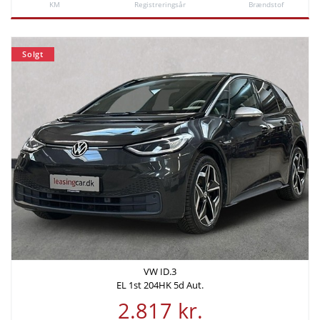
KM
Registreringsår
Brændstof
Samlede
etableringsomkostninger
Solgt
-
VW ID.3
EL 1st 204HK 5d Aut.
2.817 kr.