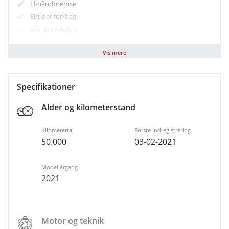
El-håndbremse
Elruder for/bag
Håndfri telefon
Klimaanlæg
Vis mere
Parkeringssensor for/bag
Navigation
Nøglefri start
Specifikationer
Sædevarme for
Alder og kilometerstand
Varme i rat
USB-C tilslutning
Kilometertal
Første indregistrering
Alufælge
50.000
03-02-2021
LED kørelys
Armlæn
Model årgang
Digitalt cockpit
2021
Kopholder
Justerbart rat
Airbag
Motor og teknik
Auto hold