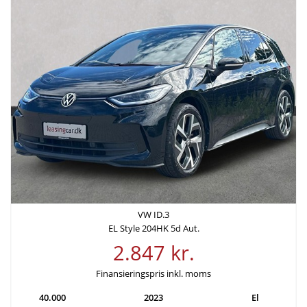
Leveringsomkostninger (inkl.)
4.680 kr.
Finansiering
Ydelse pr. md.
Udbetaling
3.119 kr
35.980 kr
Rente
Årlig debitorrente
4,49%
4,58%
VW ID.3
EL Style 204HK 5d Aut.
Løbetid
Lånebeløb
2.847 kr.
60 mdr.
143.920 kr.
Finansieringspris inkl. moms
Samlede kreditomkostninger
ÅOP
40.000
2023
El
43.187 kr.
11,41%