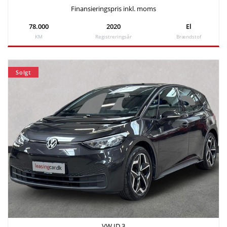
Finansieringspris inkl. moms
78.000
2020
El
KM
Registreringsår
Brændstof
Solgt
VW ID.3