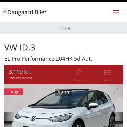
Del
VW ID.3
EL Pro Performance 204HK 5d Aut.
3.119 kr.
Finansiering pr. måned
Prøvetur
Køb bil
Solgt
1
/
17