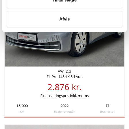
Antal sæder
Bredde
2
1,80 m
Afvis
Højde
Længde
1,55 m
4,26 m
Tilkoblingsvægt med bremser
Tilkoblingsvægt uden
0 kg
bremser
-
VW ID.3
EL Pro 145HK 5d Aut.
Tankstørrelse
2.876 kr.
78 L
Finansieringspris inkl. moms
15.000
2022
El
Økonomi
KM
Registreringsår
Brændstof
KM/L (NEDC)
Grøn ejerafgift (årlig)
69,8
920 kr.