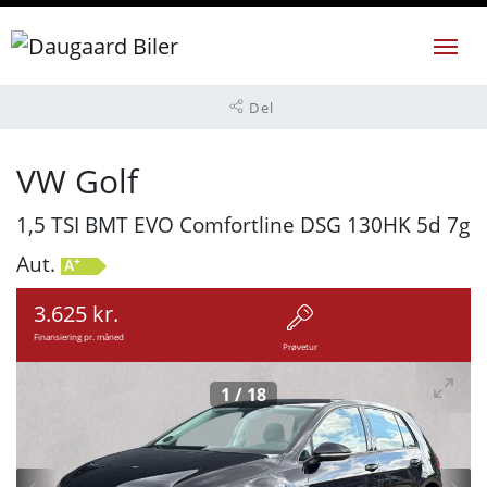
Del
VW Golf
1,5 TSI BMT EVO Comfortline DSG 130HK 5d 7g
Aut.
+
A
3.625 kr.
Finansiering pr. måned
Prøvetur
1
/
18