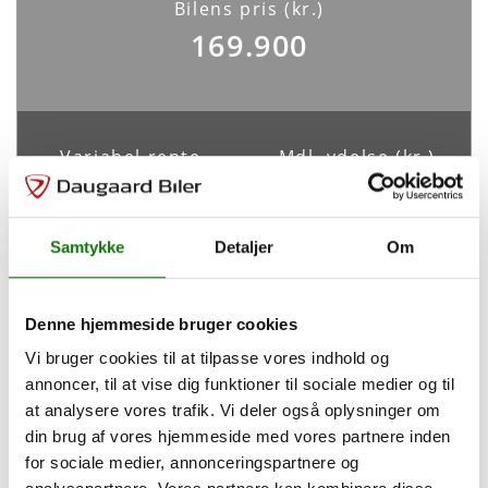
Bilens pris (kr.)
Sikkerhed og komfort
Isofix
169.900
Passager-airbag
ABS
Antal Airbags
Ja
8
ESP
Variabel rente
Mdl. ydelse (kr.)
Ja
4,49%
3.625
Samtykke
Detaljer
Om
Indretning og type
Tilpas din finansiering
Antal døre
Farve
5
Sort
Denne hjemmeside bruger cookies
Vi bruger cookies til at tilpasse vores indhold og
Udbetaling
33.980
kr.
Karosseri
annoncer, til at vise dig funktioner til sociale medier og til
Hatchback
at analysere vores trafik. Vi deler også oplysninger om
Løbetid
48
måneder
din brug af vores hjemmeside med vores partnere inden
for sociale medier, annonceringspartnere og