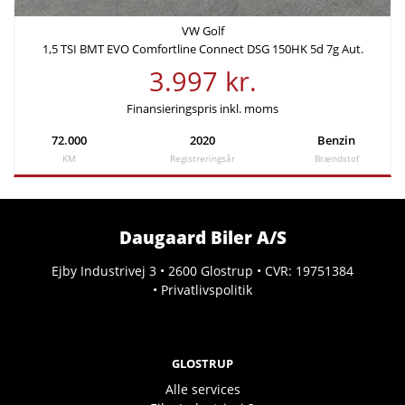
VW Golf
1,5 TSI BMT EVO Comfortline Connect DSG 150HK 5d 7g Aut.
3.997 kr.
Finansieringspris inkl. moms
72.000
2020
Benzin
KM
Registreringsår
Brændstof
Daugaard Biler A/S
Ejby Industrivej 3 • 2600 Glostrup • CVR: 19751384
•
Privatlivspolitik
GLOSTRUP
Alle services