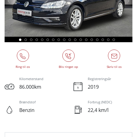
Ring til os
Bliv ringet op
Skriv til os
Kilometerstand
Registreringsår
86.000km
2019
Brændstof
Forbrug (NEDC)
Benzin
22,4 km/l