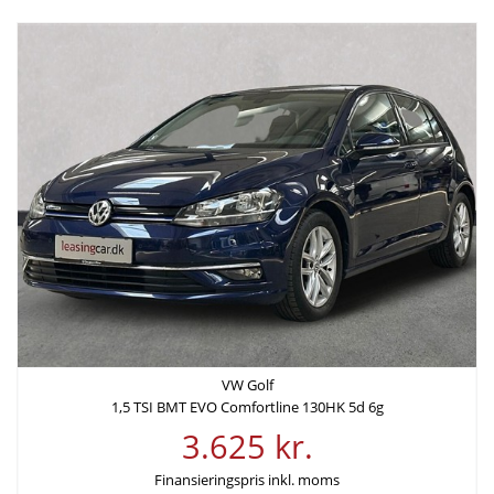
48 mdr.
135.920 kr.
Samlede kreditomkostninger
ÅOP
38.089 kr.
13,46%
Samlede
etableringsomkostninger
-
VW Golf
1,5 TSI BMT EVO Comfortline 130HK 5d 6g
3.625 kr.
Finansieringspris inkl. moms