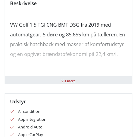
Beskrivelse
VW Golf 1,5 TGI CNG BMT DSG fra 2019 med
automatgear, 5 døre og 85.655 km på tælleren. En
praktisk hatchback med masser af komfortudstyr
og en opgivet brændstoføkonomi på 22,4 km/l.
Her får du en VW Golf i varianten **1,5 TGI CNG
Vis mere
BMT DSG 130HK 5d 7g Aut.** – en velkendt og
alsidig bil, der passer godt til hverdag, pendling og
Udstyr
weekendture. Den 1,5 liters motor er koblet
Aircondition
sammen med en 7-trins automatgearkasse, så
App integration
kørslen føles nem og afslappet. Bilen har en
Android Auto
tophastighed på 210 km/t og en årlig ejerafgift på
Apple CarPlay