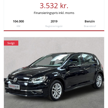
3.532 kr.
Finansieringspris inkl. moms
104.000
2019
Benzin
KM
Registreringsår
Brændstof
Solgt