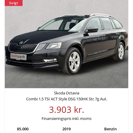
Solgt
Leveringsomkostninger (inkl.)
4.680 kr.
Finansiering
Ydelse pr. md.
Udbetaling
3.764 kr
53.980 kr
Rente
Årlig debitorrente
3,99%
4,06%
Skoda Octavia
Combi 1,5 TSI ACT Style DSG 150HK Stc 7g Aut.
Løbetid
Lånebeløb
3.903 kr.
72 mdr.
215.920 kr.
Finansieringspris inkl. moms
Samlede kreditomkostninger
ÅOP
85.000
2019
Benzin
55.096 kr.
8,08%