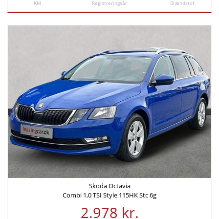
KM
Registreringsår
Brændstof
Samlede
etableringsomkostninger
-
Skoda Octavia
Combi 1,0 TSI Style 115HK Stc 6g
2.978 kr.