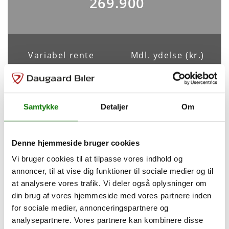
269.900
Batteristørrelse
Elektrisk rækkevidde
77,00 kWh
534 km
Maks. ladeeffekt
Maks. ladeeffekt (hjemme)
Variabel rente
Mdl. ydelse (kr.)
50,00 kW
11,00 kW
3,99%
3.764
Ladetid *
CO2 udledning
1 t. 41 m.
0 g/km
Samtykke
Detaljer
Om
Tilpas din finansiering
* Dette er en teoretisk udregning af ladetiden ved maksimal
ladeeffekt og med et tab på 10 %. Ladetiden vil afvige ved
Denne hjemmeside bruger cookies
forskellige udendørstemperaturer, batteriets stand samt faktorer
Udbetaling
53.980
kr.
for den specifikke bilmodels ladesystem.
Vi bruger cookies til at tilpasse vores indhold og
annoncer, til at vise dig funktioner til sociale medier og til
Løbetid
72
måneder
at analysere vores trafik. Vi deler også oplysninger om
Sikkerhed og komfort
din brug af vores hjemmeside med vores partnere inden
for sociale medier, annonceringspartnere og
ABS
Antal Airbags
Saml. kreditbeløb
215.920 kr.
analysepartnere. Vores partnere kan kombinere disse
Ja
-