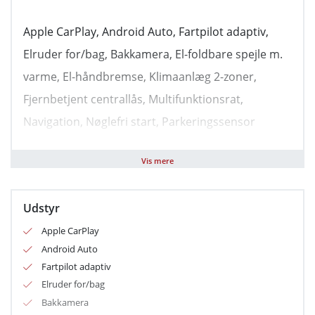
Apple CarPlay, Android Auto, Fartpilot adaptiv,
Elruder for/bag, Bakkamera, El-foldbare spejle m.
varme, El-håndbremse, Klimaanlæg 2-zoner,
Fjernbetjent centrallås, Multifunktionsrat,
Navigation, Nøglefri start, Parkeringssensor
for/bag, Sædevarme for, Varme i rat, USB stik,
Vis mere
USB-C tilslutning, Alufælge, LED kørelys,
Kopholder, Justerbart rat, Airbag, Auto hold,
Udstyr
Automatisk lys, Automatisk nødbremsesystem,
Apple CarPlay
Vejbaneassistent, Skiltegenkendelse, Isofix,
Android Auto
Fartpilot adaptiv
Elruder for/bag
Bakkamera