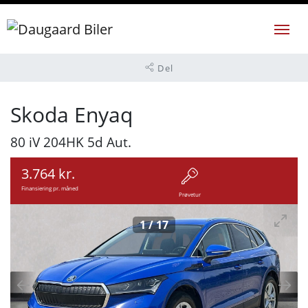
Del
Skoda Enyaq
80 iV 204HK 5d Aut.
3.764 kr.
Finansiering pr. måned
Prøvetur
1
/
17