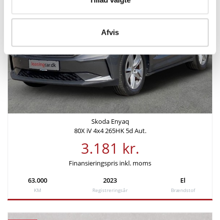
Antal sæder
Bredde
5
1,88 m
Afvis
Højde
Længde
1,62 m
4,65 m
Tilkoblingsvægt med bremser
Tilkoblingsvægt uden
1000 kg
bremser
750 kg
Skoda Enyaq
80X iV 4x4 265HK 5d Aut.
Tankstørrelse
3.181 kr.
-
Finansieringspris inkl. moms
63.000
2023
El
Økonomi
KM
Registreringsår
Brændstof
KM/L (NEDC)
Grøn ejerafgift (årlig)
63,37
920 kr.