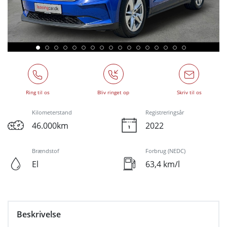
Ring til os
Bliv ringet op
Skriv til os
Kilometerstand
Registreringsår
46.000km
2022
Brændstof
Forbrug (NEDC)
El
63,4 km/l
Beskrivelse