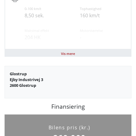
Automatisk lys
0-100 km/t
Tophastighed
Automatisk nødbremsesystem
8,50 sek.
160 km/t
Vejbaneassistent
Skiltegenkendelse
Maksimal effekt
Motorstørrelse
Isofix
204 HK
-
Dæktrykssensor
Forbehold for tastefejl
Brændstof
Geartype
Vis mere
El
Automatisk
Glostrup
Antal cylindre
Antal gear
Ejby Industrivej 3
0
1
2600 Glostrup
Partikelfilter (DPF)
Nej
Finansiering
Bilens pris (kr.)
Elektriske egenskaber