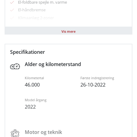
El-foldbare spejle m. varme
El-håndbremse
Klimaanlæg 2-zoner
Fjernbetjent centrallås
Vis mere
Multifunktionsrat
Navigation
Nøglefri start
Specifikationer
Parkeringssensor for/bag
Alder og kilometerstand
Sædevarme for
Varme i rat
Kilometertal
Første indregistrering
USB stik
46.000
26-10-2022
USB-C tilslutning
Alufælge
Model årgang
LED kørelys
2022
Kopholder
Justerbart rat
Airbag
Motor og teknik
Auto hold