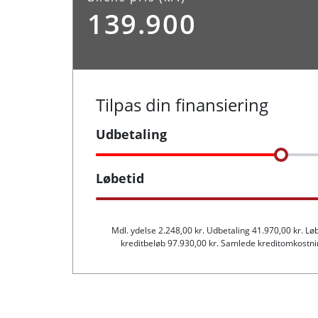
139.900
Indretning og type
Antal døre
Farve
5
Hvid
Tilpas din finansiering
Rummelighed og mål
Udbetaling
Køreklar vægt
Totalvæg
Løbetid
1803 kg
3100 
Bredde
Højde
1,92 m
1,94 
Mdl. ydelse 2.248,00 kr. Udbetaling 41.970,00 kr. Lø
kreditbeløb 97.930,00 kr. Samlede kreditomkostning
Tilkoblingsvægt med bremser
Tilkobli
2500 kg
750 kg