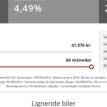
4,49%
Karosseri
Van
Sa
Sa
41.970
kr.
Va
t
Antal sæder
Sa
60
måneder
kg
3
Å
Længde
m
5,31 m
betid 60 mdr. Kontantpris 139.900,00 kr. Debitorrente 4,58 %. Renten er variabel
er 36.968,60 kr. Samlede beløb, du skal betale tilbage 134.898,60 kr. Det er et kra
Betalingsservice. Kreditaftalen udbydes i samarbejde med Jyske Finans.
ngsvægt uden bremser
Tankstørrelse
-
Lignende biler