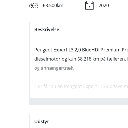
68.500km
2020
Beskrivelse
Peugeot Expert L3 2,0 BlueHDi Premium Pr
dieselmotor og kun 68.218 km på tælleren. 
og anhængertræk.
Her får du en Peugeot Expert i L3-udgave m
gear. Bilen er indregistreret i 2020 og står 
plads og et praktisk varerum med bund og s
Udstyr
Den kører op til 19,6 km/l ved blandet kørse