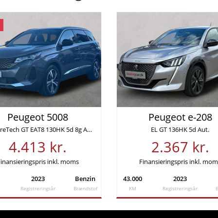
fgift (årlig)
Leveringsomkostninger (inkl.)
kr.
4.620 kr.
ng
Rente
Peugeot 5008
Peugeot e-208
 kr
4,49%
1,2 PureTech GT EAT8 130HK 5d 8g Aut.
EL GT 136HK 5d Aut.
4.413 kr.
2.367 kr.
Lånebeløb
r.
97.930 kr.
inansieringspris inkl. moms
Finansieringspris inkl. mo
2023
Benzin
43.000
2023
Samlede etableringsomkostninger
Registreringsår
Brændstof
KM
Registreringsår
%
-