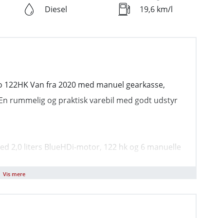
Diesel
19,6 km/l
o 122HK Van fra 2020 med manuel gearkasse,
En rummelig og praktisk varebil med godt udstyr
ed 2,0 liters BlueHDi-motor, 122 hk og 6 manuelle
som en solid van-løsning til dig, der har brug for god
Vis mere
ider.
l og har partikelfilter. Tophastigheden er 170 km/t,