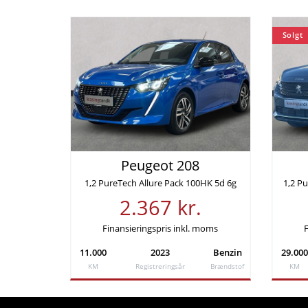
Økonomi
Solgt
KM/L (NEDC)
Grøn ejera
19,6
4.960 
Finansiering
Ydelse pr. md.
Udbetali
Peugeot 208
2.248 kr
41.970
1,2 PureTech Allure Pack 100HK 5d 6g
2.367 kr.
Årlig debitorrente
Løbetid
4,58%
60 md
Finansieringspris inkl. moms
F
11.000
2023
Benzin
29.000
Samlede kreditomkostninger
ÅOP
KM
Registreringsår
Brændstof
KM
36.969 kr.
14,26