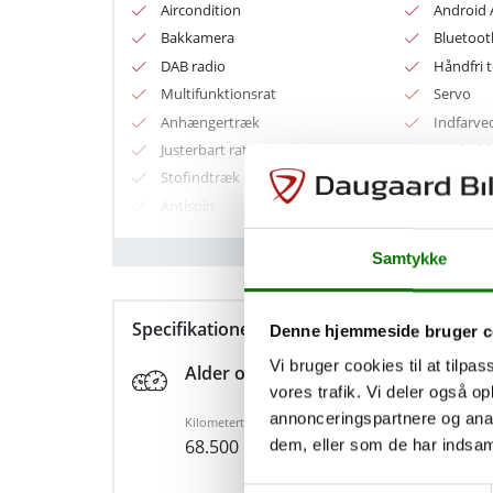
Aircondition
Android 
og den årlige ejerafgift er 5.480 kr. Bilen 
Bakkamera
Bluetoot
hvilket giver en fin kombination af komfort 
DAB radio
Håndfri t
Multifunktionsrat
Servo
Vigtigste udstyr
Anhængertræk
Indfarve
Justerbart rat
Kophold
- Aircondition
Stofindtræk
ABS
- Android Auto
Antispin
Auto hol
- App integration
Fører-airbag
Service o
Samtykke
- Bakkamera
- Bluetooth
Specifikationer
- DAB radio
Denne hjemmeside bruger c
- Håndfri telefon
Vi bruger cookies til at tilpas
Alder og kilometerstand
vores trafik. Vi deler også 
- Infocenter
annonceringspartnere og anal
Kilometertal
Første in
- Multifunktionsrat
68.500
22-09
dem, eller som de har indsaml
- USB-stik