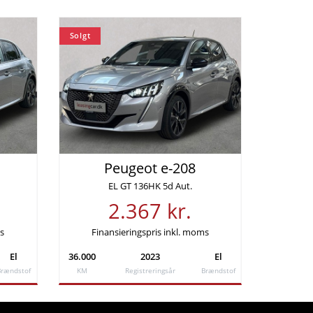
Solgt
Peugeot e-208
EL GT 136HK 5d Aut.
2.367 kr.
ms
Finansieringspris inkl. moms
El
36.000
2023
El
Brændstof
KM
Registreringsår
Brændstof