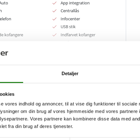
Auto
App integration
har 5 døre og er udstyret med Premium Pro-niveau,
h
Centrallås
og funktionalitet i hverdagen.
elefon
Infocenter
USB stik
de kofangere
Indfarvet kofanger
er
Læderrat
Airbag
d
ESP
k
bund og sider
Vis mere
Detaljer
ookies
se vores indhold og annoncer, til at vise dig funktioner til sociale
oplysninger om din brug af vores hjemmeside med vores partnere i
ysepartnere. Vores partnere kan kombinere disse data med andr
dregistrering
Model årgang
-2020
2020
et fra din brug af deres tjenester.