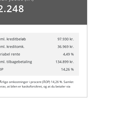
2.248
ml. kreditbeløb
97.930 kr.
ml. kreditomk.
36.969 kr.
riabel rente
4,49 %
ml. tilbagebetaling
134.899 kr.
OP
14,26 %
. Årlige omkostninger i procent (ÅOP) 14,26 %. Samlet
v, at bilen er kaskoforsikret, og at du betaler via