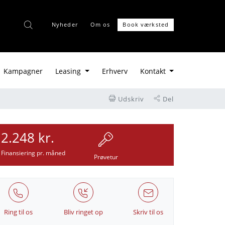
Nyheder
Om os
Book værksted
Kampagner
Leasing
Erhverv
Kontakt
Udskriv
Del
2.248 kr.
Finansiering pr. måned
Prøvetur
Ring til os
Bliv ringet op
Skriv til os