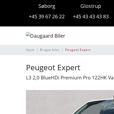
Søborg
Glostrup
+45 39 67 26 22
+45 43 43 43 83
Hjem
Brugte biler
Peugeot Expert
Peugeot Expert
L3 2,0 BlueHDi Premium Pro 122HK V