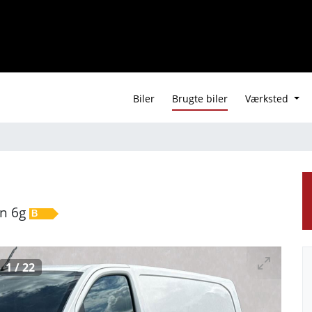
Biler
Brugte biler
Værksted
an 6g
B
1
/
22