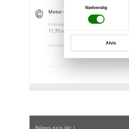
Samtykkevalg
- Anhængertræk
Nødvendig
Motor og teknik
- Justerbart rat
- Kopholder
0-100 km/t
Tophasti
11,70 sek.
170 k
- Læderrat
- Stofindtræk
Afvis
Motorstørrelse
Brændsto
- Indfarvede kofangere
-
Diesel
- Servo
Antal cylindre
Antal gea
- Auto hold
4
6
- Service ok
- Bund og sider i varerum
Sikkerhed og komfort
ABS
Antal Air
Ja
-
Bilens pris (kr.)