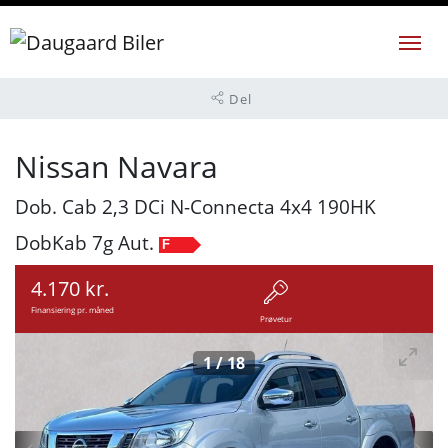
Del
Nissan Navara
Dob. Cab 2,3 DCi N-Connecta 4x4 190HK
DobKab 7g Aut.
F
4.170 kr.
Finansiering pr. måned
Prøvetur
1
/
18