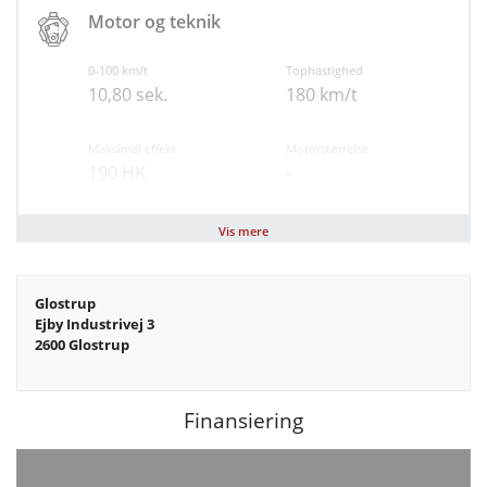
Airbag
Motor og teknik
ESP
Antispin
0-100 km/t
Tophastighed
Dæktrykssensor
10,80 sek.
180 km/t
Forbehold for tastefejl
Maksimal effekt
Motorstørrelse
190 HK
-
Brændstof
Geartype
Vis mere
Diesel
Automatisk
Glostrup
Antal cylindre
Antal gear
Ejby Industrivej 3
4
7
2600 Glostrup
Partikelfilter (DPF)
Ja
Finansiering