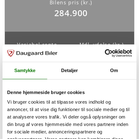
Bilens pris (kr.)
Sikkerhed og komfort
284.900
ABS
Antal Airbags
Ja
-
ESP
Variabel rente
Mdl. ydelse (kr.)
Ja
4,49%
4.170
Samtykke
Detaljer
Om
Indretning og type
Tilpas din finansiering
Antal døre
Farve
4
Sølvmetal
Denne hjemmeside bruger cookies
Vi bruger cookies til at tilpasse vores indhold og
Udbetaling
85.470
kr.
Karosseri
annoncer, til at vise dig funktioner til sociale medier og til
Dobbeltkabine
at analysere vores trafik. Vi deler også oplysninger om
Løbetid
60
måneder
din brug af vores hjemmeside med vores partnere inden
for sociale medier, annonceringspartnere og