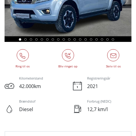
Ring til os
Bliv ringet op
Skriv til os
Kilometerstand
Registreringsår
42.000km
2021
Brændstof
Forbrug (NEDC)
Diesel
12,7 km/l