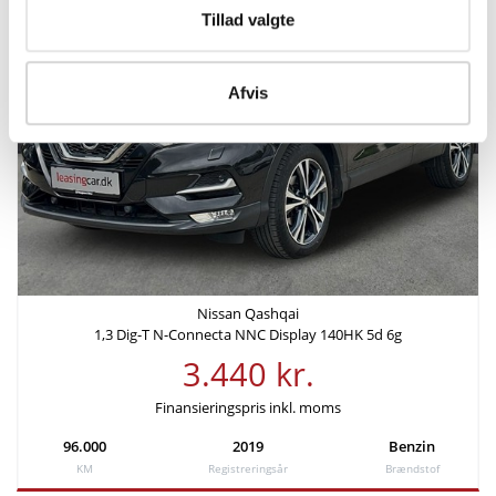
Økonomi
Tillad valgte
KM/L (NEDC)
Grøn ejerafgift (årlig)
12,7
11.260 kr.
Afvis
Leveringsomkostninger (inkl.)
4.620 kr.
Finansiering
Nissan Qashqai
Ydelse pr. md.
Udbetaling
1,3 Dig-T N-Connecta NNC Display 140HK 5d 6g
4.170 kr
85.470 kr
3.440 kr.
Rente
Årlig debitorrente
Finansieringspris inkl. moms
4,49%
4,58%
96.000
2019
Benzin
KM
Registreringsår
Brændstof
Løbetid
Lånebeløb