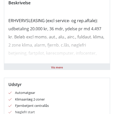
Beskrivelse
ERHVERVSLEASING (excl service- og rep.aftale):
udbetaling 20.000 kr, 36 mdr, ydelse pr md 4.497
kr. Beløb excl moms. aut., alu., airc., fuldaut. klima,
2 zone klima, alarm, fjernb. c.lås, nøglefri
betjening, fartpilot, kørecomputer, infocenter,
startspærre, udv. temp. måler, regnsensor,
Vis mere
sædevarme, højdejust. førersæde, el-ruder, el-
spejle m/varme, bakkamera, parkeringssensor
Udstyr
(bag), parkeringssensor (for), automatisk
Automatgear
start/stop, dæktryksmåler, cd/radio, navigation,
Klimaanlæg 2-zoner
multifunktionsrat, håndfrit til mobil, bluetooth,
Fjernbetjent centrallås
musikstreaming via bluetooth, android auto,
Nøglefri start