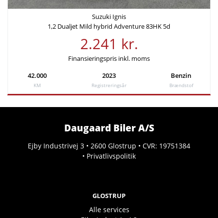
Suzuki Ignis
1,2 Dualjet Mild hybrid Adventure 83HK 5d
2.241 kr.
Finansieringspris inkl. moms
42.000
2023
Benzin
KM
Registreringsår
Brændstof
Daugaard Biler A/S
Ejby Industrivej 3 • 2600 Glostrup • CVR: 19751384
•
Privatlivspolitik
GLOSTRUP
Alle services