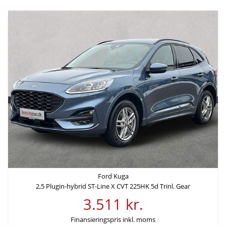
60 mdr.
199.430 kr.
Samlede kreditomkostninger
ÅOP
50.764 kr.
9,72%
Samlede
etableringsomkostninger
-
Ford Kuga
2,5 Plugin-hybrid ST-Line X CVT 225HK 5d Trinl. Gear
3.511 kr.
Finansieringspris inkl. moms