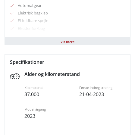
Automatgear
Elektrisk bagklap
El-foldbare spejle
Elruder for/bag
Klimaanlæg
Vis mere
Multifunktionsrat
Nøglefri døre
Nøglefri start
Specifikationer
Parkeringssensor for/bag
Alder og kilometerstand
Regnsensor
Sædevarme for
Kilometertal
Første indregistrering
Varme i rat
37.000
21-04-2023
Alufælge
LED kørelys
Model årgang
Armlæn bag
2023
Dellæder
Højdejusterbart førersæde