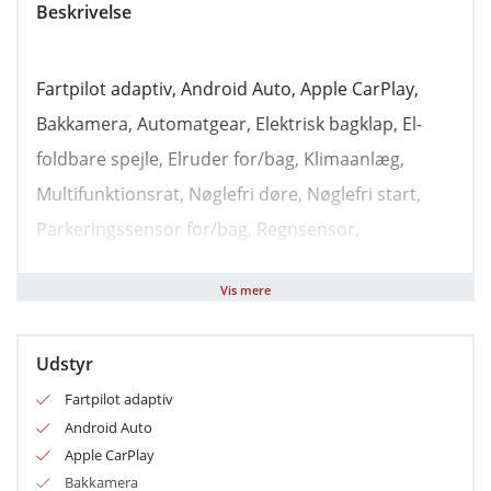
Beskrivelse
Fartpilot adaptiv, Android Auto, Apple CarPlay,
Bakkamera, Automatgear, Elektrisk bagklap, El-
foldbare spejle, Elruder for/bag, Klimaanlæg,
Multifunktionsrat, Nøglefri døre, Nøglefri start,
Parkeringssensor for/bag, Regnsensor,
Sædevarme for, Varme i rat, Alufælge, LED kørelys,
Vis mere
Armlæn bag, Dellæder, Højdejusterbart
førersæde, Kopholder, Multijusterbart rat,
Udstyr
Læderrat, Airbag, Auto hold, Automatisk lys,
Fartpilot adaptiv
Dæktrykssensor, Isofix, Vejbaneassistent,
Android Auto
Apple CarPlay
Bakkamera