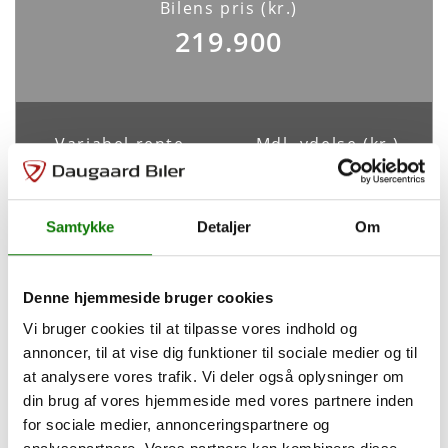
Bilens pris (kr.)
Elektriske egenskaber
219.900
Batteristørrelse
Elektrisk rækkevidde
8,90 kWh
47 km
Maks. ladeeffekt
Maks. ladeeffekt (hjemme)
Variabel rente
Mdl. ydelse (kr.)
-
-
3,99%
3.129
Ladetid *
CO2 udledning
-
33 g/km
Samtykke
Detaljer
Om
Tilpas din finansiering
Denne hjemmeside bruger cookies
Sikkerhed og komfort
Vi bruger cookies til at tilpasse vores indhold og
Udbetaling
43.980
kr.
ABS
Antal Airbags
annoncer, til at vise dig funktioner til sociale medier og til
Ja
-
at analysere vores trafik. Vi deler også oplysninger om
Løbetid
72
måneder
din brug af vores hjemmeside med vores partnere inden
ESP
for sociale medier, annonceringspartnere og
Ja