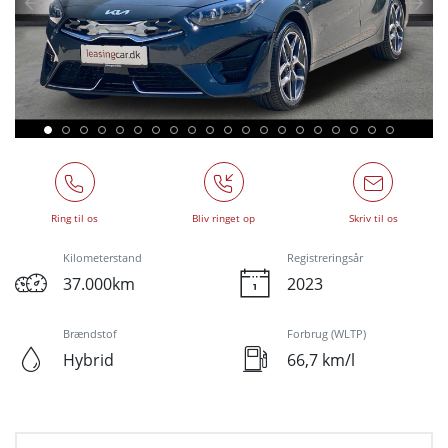
Ring til os
Bliv ringet op
Skriv til os
Kilometerstand
Registreringsår
37.000km
2023
Brændstof
Forbrug (WLTP)
Hybrid
66,7 km/l