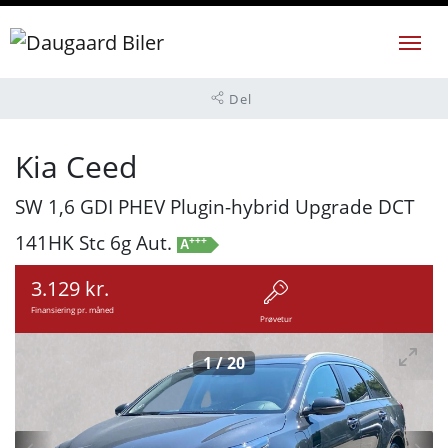
Del
Kia Ceed
SW 1,6 GDI PHEV Plugin-hybrid Upgrade DCT
141HK Stc 6g Aut.
+++
A
3.129 kr.
Finansiering pr. måned
Prøvetur
1
/
20