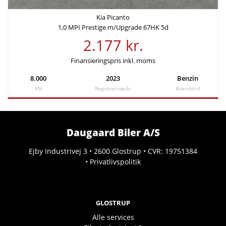
Kia Picanto
1,0 MPI Prestige m/Upgrade 67HK 5d
2.177 kr.
Finansieringspris inkl. moms
8.000
2023
Benzin
KM
Registreringsår
Brændstof
Daugaard Biler A/S
Ejby Industrivej 3 • 2600 Glostrup • CVR: 19751384
•
Privatlivspolitik
GLOSTRUP
Alle services