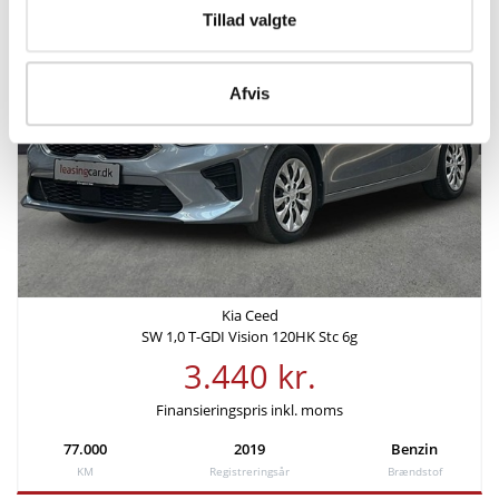
Tillad valgte
Højde
Længde
1,47 m
4,61 m
Afvis
Tilkoblingsvægt med bremser
Tilkoblingsvægt uden
1300 kg
bremser
600 kg
Tankstørrelse
-
Kia Ceed
SW 1,0 T-GDI Vision 120HK Stc 6g
Økonomi
3.440 kr.
KM/L (WLTP)
Grøn ejerafgift (årlig)
Finansieringspris inkl. moms
66,7
920 kr.
77.000
2019
Benzin
KM
Registreringsår
Brændstof
Leveringsomkostninger (inkl.)