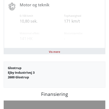
Kopholder
Motor og teknik
Multijusterbart rat
Læderrat
0-100 km/t
Tophastighed
Airbag
10,80 sek.
171 km/t
Auto hold
Automatisk lys
Maksimal effekt
Motorstørrelse
Dæktrykssensor
141 HK
-
Isofix
Vejbaneassistent
Brændstof
Geartype
Vis mere
Hybrid
Automatisk
Forbehold for tastefejl
Glostrup
Antal cylindre
Antal gear
Ejby Industrivej 3
4
6
2600 Glostrup
Partikelfilter (DPF)
Nej
Finansiering