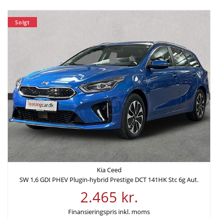
4.680 kr.
Solgt
Finansiering
Ydelse pr. md.
Udbetaling
3.129 kr
43.980 kr
Rente
Årlig debitorrente
3,99%
4,06%
Løbetid
Lånebeløb
72 mdr.
175.920 kr.
Samlede kreditomkostninger
ÅOP
Kia Ceed
49.375 kr.
8,86%
SW 1,6 GDI PHEV Plugin-hybrid Prestige DCT 141HK Stc 6g Aut.
2.465 kr.
Samlede
Finansieringspris inkl. moms
etableringsomkostninger