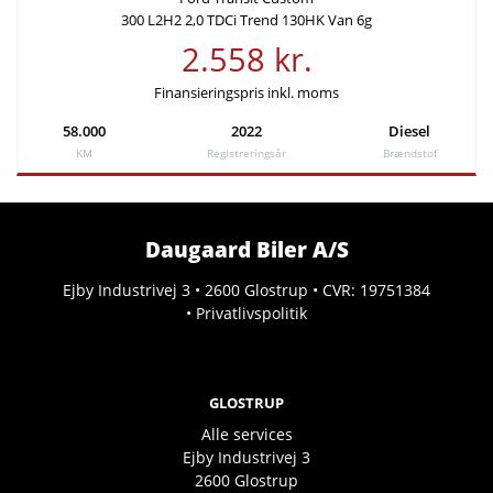
300 L2H2 2,0 TDCi Trend 130HK Van 6g
2.558 kr.
Finansieringspris inkl. moms
58.000
2022
Diesel
KM
Registreringsår
Brændstof
Daugaard Biler A/S
Ejby Industrivej 3 • 2600 Glostrup • CVR: 19751384
•
Privatlivspolitik
GLOSTRUP
Alle services
Ejby Industrivej 3
2600
Glostrup