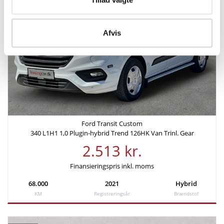
KM/L (WLTP)
Grøn ejerafgift (årlig)
13,9
7.760 kr.
Afvis
Leveringsomkostninger (inkl.)
4.620 kr.
Finansiering
Ford Transit Custom
Ydelse pr. md.
Udbetaling
340 L1H1 1,0 Plugin-hybrid Trend 126HK Van Trinl. Gear
2.336 kr
53.970 kr
2.513 kr.
Rente
Årlig debitorrente
Finansieringspris inkl. moms
3,99%
4,06%
68.000
2021
Hybrid
KM
Registreringsår
Brændstof
Løbetid
Lånebeløb
72 mdr.
125.930 kr.