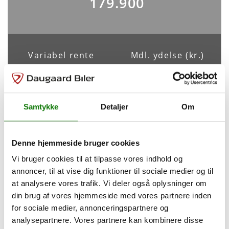
179.900
ABS
Antal Airbags
Ja
0
ESP
Variabel rente
Mdl. ydelse (kr.)
Ja
3,99%
2.336
Indretning og type
Samtykke
Detaljer
Om
Tilpas din finansiering
Antal døre
Farve
5
Hvid
Denne hjemmeside bruger cookies
Udbetaling
53.970
kr.
Vi bruger cookies til at tilpasse vores indhold og
Karosseri
Van
annoncer, til at vise dig funktioner til sociale medier og til
Løbetid
72
måneder
at analysere vores trafik. Vi deler også oplysninger om
din brug af vores hjemmeside med vores partnere inden
for sociale medier, annonceringspartnere og
Rummelighed og mål
Saml. kreditbeløb
125.930 kr.
analysepartnere. Vores partnere kan kombinere disse