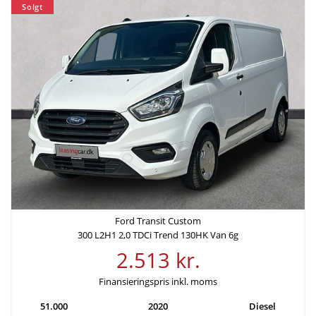
Solgt
Samlede kreditomkostninger
ÅOP
42.283 kr.
10,53%
Samlede
etableringsomkostninger
-
Ford Transit Custom
300 L2H1 2,0 TDCi Trend 130HK Van 6g
2.513 kr.
Finansieringspris inkl. moms
51.000
2020
Diesel