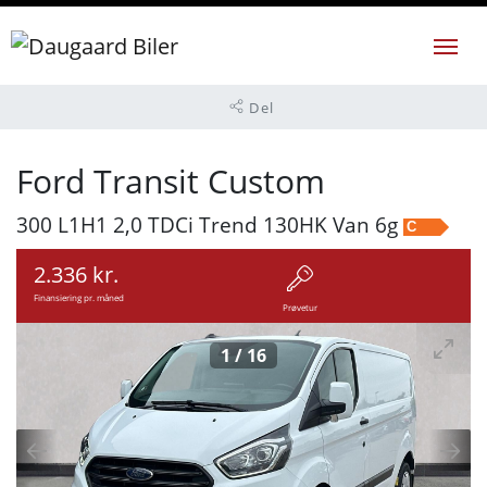
Del
Ford Transit Custom
300 L1H1 2,0 TDCi Trend 130HK Van 6g
C
2.336 kr.
Finansiering pr. måned
Prøvetur
1
/
16