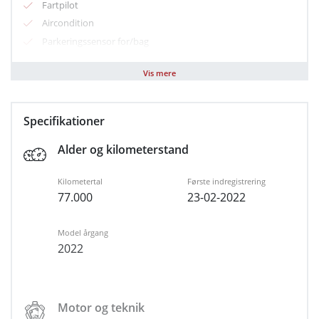
Fartpilot
Aircondition
Parkeringssensor for/bag
Sædevarme for
Vis mere
Varme i forruden
Kopholder
Airbag
Specifikationer
Automatisk lys
Alder og kilometerstand
Dæktrykssensor
Vejbaneassistent
Kilometertal
Første indregistrering
Reolsystemer i varekasse
77.000
23-02-2022
Forbehold for tastefejl
Model årgang
2022
Motor og teknik