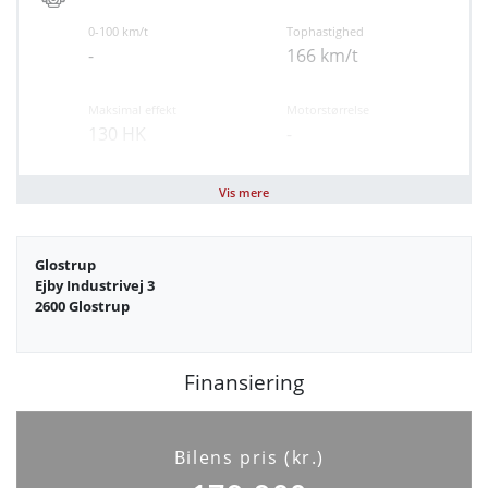
0-100 km/t
Tophastighed
-
166 km/t
Maksimal effekt
Motorstørrelse
130 HK
-
Brændstof
Geartype
Vis mere
Diesel
Manuel
Glostrup
Antal cylindre
Antal gear
Ejby Industrivej 3
4
6
2600 Glostrup
Partikelfilter (DPF)
Ja
Finansiering
Bilens pris (kr.)
Sikkerhed og komfort