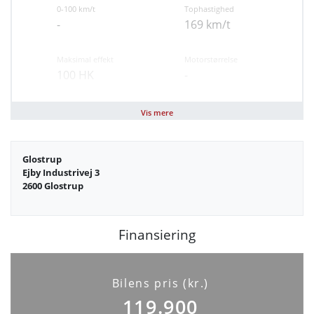
0-100 km/t
Tophastighed
-
169 km/t
Maksimal effekt
Motorstørrelse
100 HK
-
Brændstof
Geartype
Vis mere
Diesel
Manuel
Glostrup
Antal cylindre
Antal gear
Ejby Industrivej 3
4
6
2600 Glostrup
Partikelfilter (DPF)
Ja
Finansiering
Bilens pris (kr.)
Sikkerhed og komfort
119.900