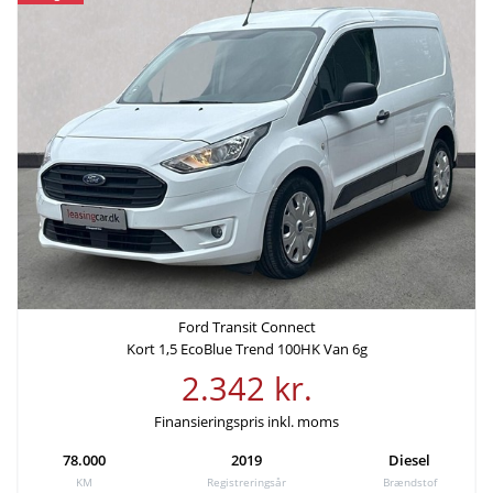
Samlede kreditomkostninger
ÅOP
35.084 kr.
15,74%
Samlede
etableringsomkostninger
-
Ford Transit Connect
Kort 1,5 EcoBlue Trend 100HK Van 6g
2.342 kr.
Finansieringspris inkl. moms
78.000
2019
Diesel
KM
Registreringsår
Brændstof