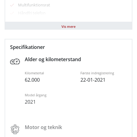
Multifunktionsrat
Håndfri telefon
Fjernbetjent centrallås
Vis mere
Skydedør
højre side
Dobbelt fløjdøre
Specifikationer
Airbag
Alder og kilometerstand
ABS
ESP
Kilometertal
Første indregistrering
Forbehold for tastefejl
62.000
22-01-2021
Model årgang
2021
Motor og teknik