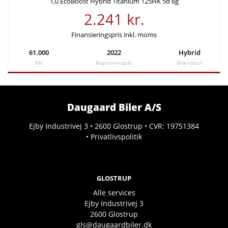
1,0 EcoBoost Hybrid Titanium 125HK 5d 6g
2.241 kr.
Finansieringspris inkl. moms
61.000
2022
Hybrid
KM
Registreringsår
Brændstof
Daugaard Biler A/S
Ejby Industrivej 3 • 2600 Glostrup • CVR: 19751384
•
Privatlivspolitik
GLOSTRUP
Alle services
Ejby Industrivej 3
2600
Glostrup
gls@daugaardbiler.dk