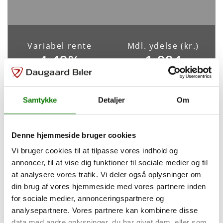
ABS
Antal Airbags
Ja
-
ESP
Variabel rente
Mdl. ydelse (kr.)
Ja
4,49%
1.984
Indretning og type
Samtykke
Detaljer
Om
Tilpas din finansiering
Antal døre
Farve
4
Hvid
Denne hjemmeside bruger cookies
Udbetaling
35.970
kr.
Karosseri
Vi bruger cookies til at tilpasse vores indhold og
Van
annoncer, til at vise dig funktioner til sociale medier og til
Løbetid
60
måneder
at analysere vores trafik. Vi deler også oplysninger om
din brug af vores hjemmeside med vores partnere inden
Rummelighed og mål
for sociale medier, annonceringspartnere og
Saml. kreditbeløb
83.930 kr.
analysepartnere. Vores partnere kan kombinere disse
Saml. kreditomk.
35.084 kr.
Køreklar vægt
Totalvægt
data med andre oplysninger, du har givet dem, eller som