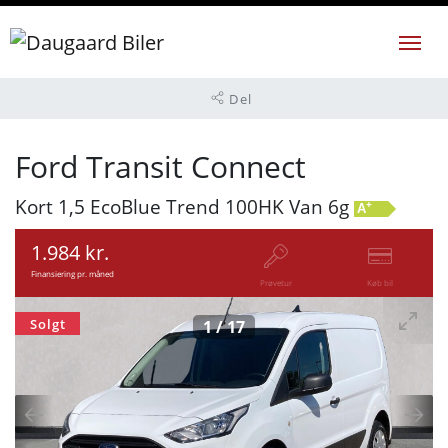
Del
Ford Transit Connect
Kort 1,5 EcoBlue Trend 100HK Van 6g
+
A
1.984 kr.
Finansiering pr. måned
Prøvetur
Køb bil
Solgt
1
/
17