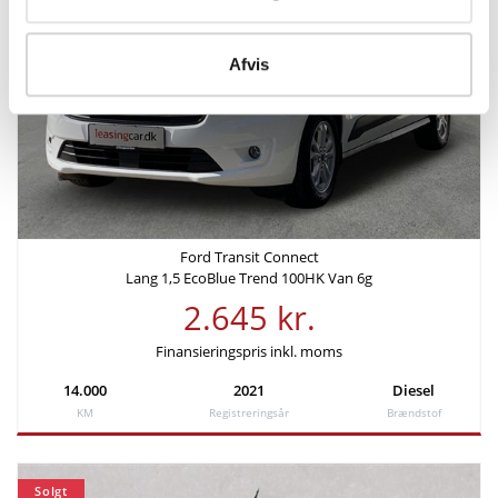
KM/L (WLTP)
Grøn ejerafgift (årlig)
19,2
2.920 kr.
Afvis
Leveringsomkostninger (inkl.)
4.620 kr.
Finansiering
Ford Transit Connect
Ydelse pr. md.
Udbetaling
Lang 1,5 EcoBlue Trend 100HK Van 6g
1.984 kr
35.970 kr
2.645 kr.
Rente
Årlig debitorrente
Finansieringspris inkl. moms
4,49%
4,58%
14.000
2021
Diesel
KM
Registreringsår
Brændstof
Løbetid
Lånebeløb
60 mdr.
83.930 kr.
Solgt